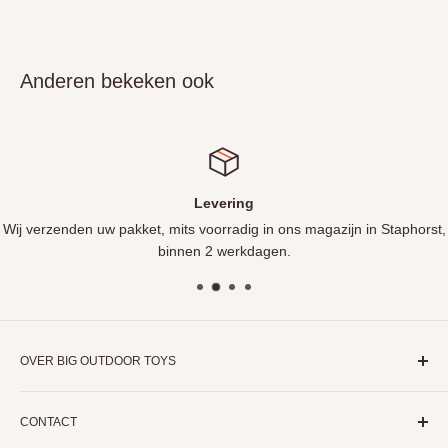
Anderen bekeken ook
Levering
Wij verzenden uw pakket, mits voorradig in ons magazijn in Staphorst,
binnen 2 werkdagen.
OVER BIG OUTDOOR TOYS
Al sinds 2006 specialist in buitenspeelgoed, van skelters tot
CONTACT
trampolines!