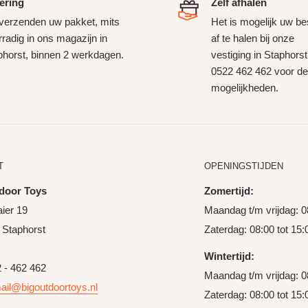
ering
Zelf afhalen
 verzenden uw pakket, mits
Het is mogelijk uw bes
radig in ons magazijn in
af te halen bij onze
phorst, binnen 2 werkdagen.
vestiging in Staphorst
0522 462 462 voor de
mogelijkheden.
T
OPENINGSTIJDEN
door Toys
Zomertijd:
ier 19
Maandag t/m vrijdag: 08
 Staphorst
Zaterdag: 08:00 tot 15:
Wintertijd:
2 - 462 462
Maandag t/m vrijdag: 08
ail@bigoutdoortoys.nl
Zaterdag: 08:00 tot 15: