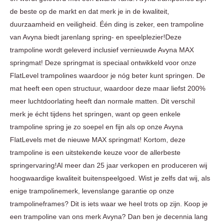
de beste op de markt en dat merk je in de kwaliteit,
duurzaamheid en veiligheid. Één ding is zeker, een trampoline
van Avyna biedt jarenlang spring- en speelplezier!Deze
trampoline wordt geleverd inclusief vernieuwde Avyna MAX
springmat! Deze springmat is speciaal ontwikkeld voor onze
FlatLevel trampolines waardoor je nóg beter kunt springen. De
mat heeft een open structuur, waardoor deze maar liefst 200%
meer luchtdoorlating heeft dan normale matten. Dit verschil
merk je écht tijdens het springen, want op geen enkele
trampoline spring je zo soepel en fijn als op onze Avyna
FlatLevels met de nieuwe MAX springmat! Kortom, deze
trampoline is een uitstekende keuze voor de allerbeste
springervaring!Al meer dan 25 jaar verkopen en produceren wij
hoogwaardige kwaliteit buitenspeelgoed. Wist je zelfs dat wij, als
enige trampolinemerk, levenslange garantie op onze
trampolineframes? Dit is iets waar we heel trots op zijn. Koop je
een trampoline van ons merk Avyna? Dan ben je decennia lang