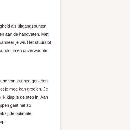
igheid als uitgangspunten
k en aan de handvaten. Met
anneer je wil. Het stuurslot
stuurslot in en onverwachte
nlang van kunnen genieten.
met je mee kan groeien. Je
ik klap je de step in. Aan
appen gaat net zo
nkzij de optimale
ep.