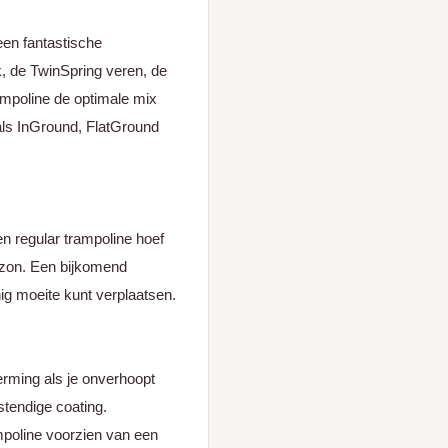
een fantastische
k, de TwinSpring veren, de
ampoline de optimale mix
als InGround, FlatGround
en regular trampoline hoef
azon. Een bijkomend
nig moeite kunt verplaatsen.
rming als je onverhoopt
tendige coating.
ampoline voorzien van een